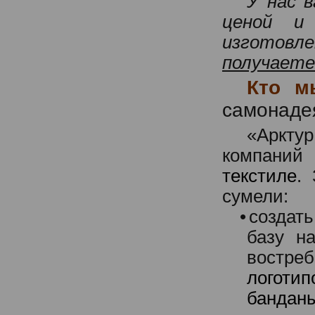
У нас 
ценой и 
изготовл
получаете
Кто м
самонаде
«Арктур
компаний
текстиле
.
сумели:
•
создат
базу н
востре
логоти
бандан