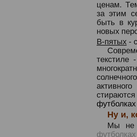
ценам. Те
за этим с
быть в ку
новых пер
В-пятых
- 
Соврем
текстиле 
многокра
солнечног
активно
стирают
футболках
Ну и, 
Мы не 
футболках