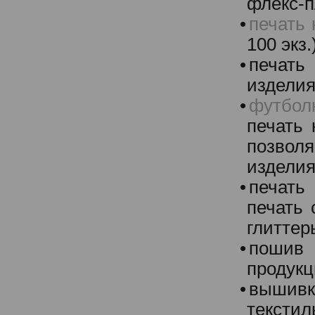
флекс-пл
•
печать 
100 экз.
•
печать
изделия
•
футбол
печать
позволя
изделия
•
печат
печать 
глиттеры
•
пошив 
продукц
•
вышив
текстил