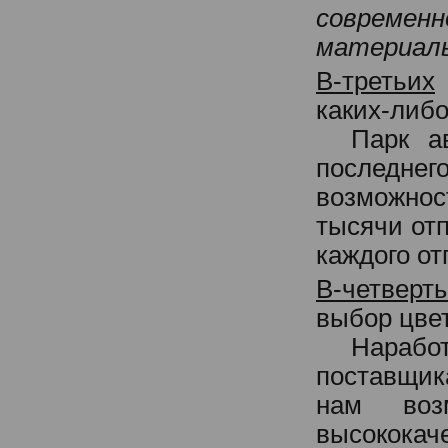
современ
материал
В-третьих
каких-либо
Парк а
последне
возможно
тысячи отп
каждого от
В-четверт
выбор цвет
Наработ
поставщик
нам воз
высококач