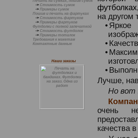
Печать на сумках, пошив сумок
·>
Стоимость сумок
футболках
·>
Примеры сумок
Пошив и печать на фартуках
на другом 
·>
Стоимость фартуков
·>
Примеры фартуков
•
Ярк
Футболки с полной запечаткой
·>
Стоимость футболок
изобра
·>
Примеры тоталок
Требования к макетам
•
Качеств
Контактные данные
•
Максим
изготов
Наши заказы
•
Выполн
Лучше, нав
Но вот 
Компан
очень не
предоста
качества в