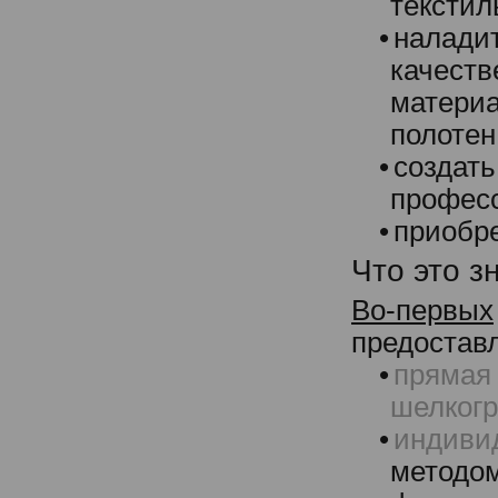
текстил
•
налади
качест
матери
полотен
•
созд
професс
•
приобр
Что это з
Во-первых
предостав
•
прям
шелког
•
индиви
методом