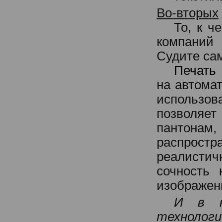
Во-вторых
То, к ч
компаний 
Судите са
Печать
на автома
использова
позволяе
пантонам
распрос
реалисти
сочность 
изображен
И в к
технолог