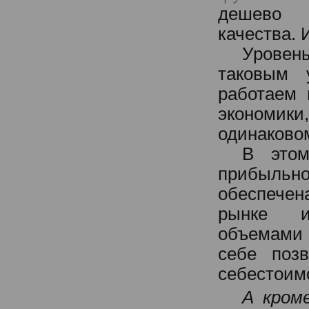
дешево д
качества. 
Уровен
таковым 
работаем 
экономик
одинаково
В этом
прибыль
обеспечен
рынке и
объемами 
себе поз
себестоим
А кром